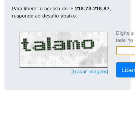
Para liberar o acesso
do IP
216.73.216.87
,
responda ao desafio abaixo.
Digite 
lado no
[trocar imagem]