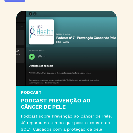
PODCAST
PODCAST PREVENÇÃO AO
CÂNCER DE PELE
Podcast sobre Prevenção ao Câncer de Pele.
Já reparou no tempo que passa exposto ao
SOL? Cuidados com a proteção da pele