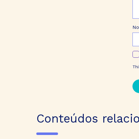
N
Th
Conteúdos relaci