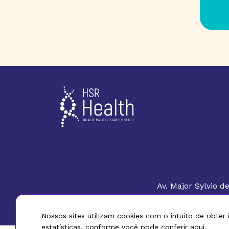
Av. Major Sylvio 
– Ed Montreal – 7
Nossos sites utilizam cookies com o intuito de obter
estatísticas, conforme você pode
conferir aqui.