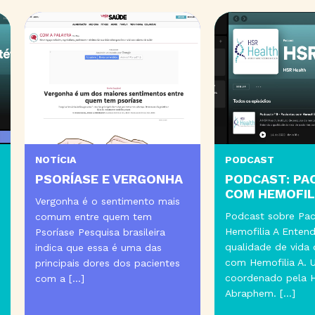
NOTÍCIA
PODCAST
PSORÍASE E VERGONHA
PODCAST: PACIENT
COM HEMOFILIA A
Vergonha é o sentimento mais
Podcast sobre Pacientes
comum entre quem tem
Hemofilia A Entenda a
Psoríase Pesquisa brasileira
qualidade de vida de pac
indica que essa é uma das
com Hemofilia A. Um est
principais dores dos pacientes
coordenado pela HSR Hea
com a […]
Abraphem. […]