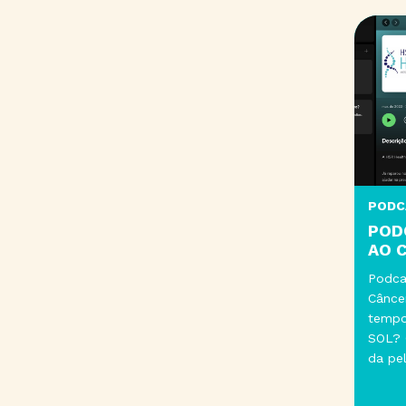
PODCAST
PODCAST
AO CÂNCE
Podcast sob
Câncer de Pe
tempo que p
SOL? Cuidad
da pele pode