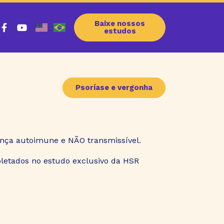
Baixe nossos
estudos
Psoríase e vergonha
nça autoimune e NÃO transmissível.
letados no estudo exclusivo da HSR