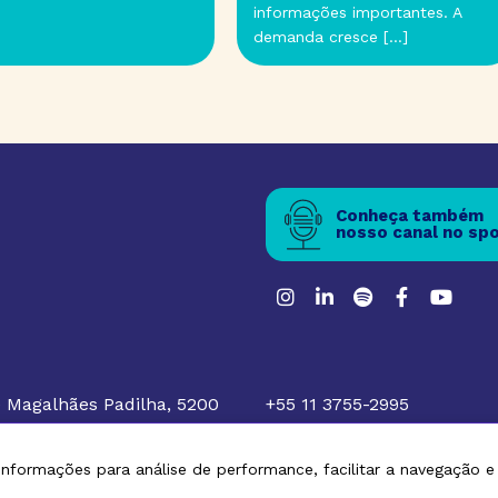
informações importantes. A
demanda cresce […]
Conheça também
nosso canal no spo
de Magalhães Padilha, 5200
+55 11 3755-2995
º andar
atendimento@hsr-health.
 informações para análise de performance, facilitar a navegação 