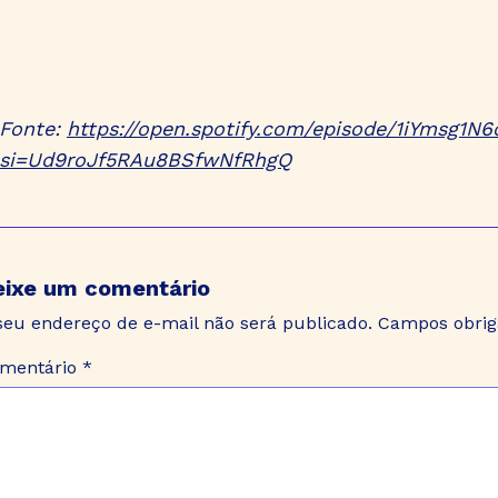
Fonte:
https://open.spotify.com/episode/1iYmsg
si=Ud9roJf5RAu8BSfwNfRhgQ
eixe um comentário
seu endereço de e-mail não será publicado.
Campos obrig
mentário
*