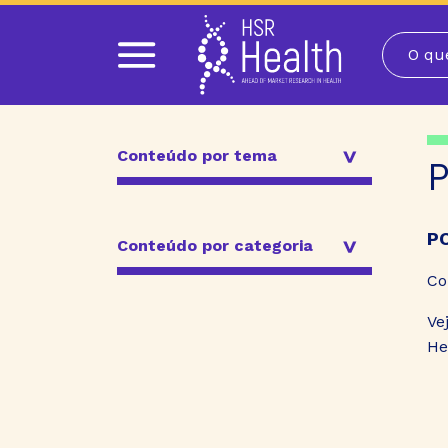
Pular
para
o
conteúdo
Conteúdo por tema
P
P
Conteúdo por categoria
Co
Ve
He