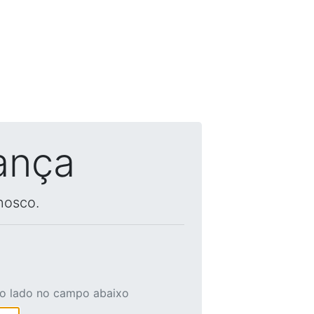
ança
nosco.
ao lado no campo abaixo