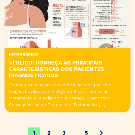
INFOGRÁFICO
VITILIGO: CONHEÇA AS PRINCIPAIS
CARACTERÍSTICAS DOS PACIENTES
DIAGNOSTICADOS
Entenda as principais características dos pacientes
diagnosticados com Vitiligo no Brasil, formas de
tratamento e relação com a doença. Diagnóstico
Consequências do Tratamento Tratamento […]
1
2
3
5
…