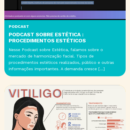
PODCAST
PODCAST SOBRE ESTÉTICA :
PROCEDIMENTOS ESTÉTICOS
Nesse Podcast sobre Estética, falamos sobre o
mercado de harmonização facial. Tipos de
procedimentos estéticos realizados, público e outras
informações importantes. A demanda cresce […]