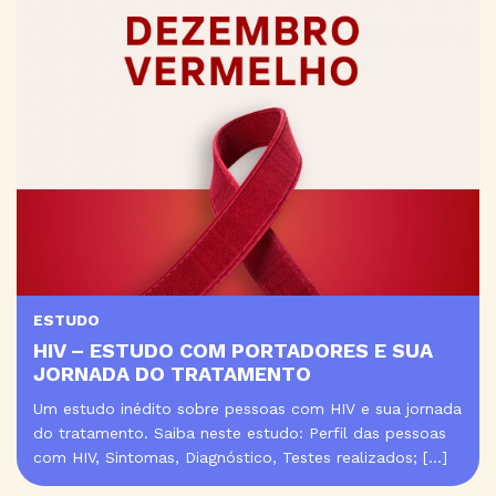
ESTUDO
HIV – ESTUDO COM PORTADORES E SUA
JORNADA DO TRATAMENTO
Um estudo inédito sobre pessoas com HIV e sua jornada
do tratamento. Saiba neste estudo: Perfil das pessoas
com HIV, Sintomas, Diagnóstico, Testes realizados; […]