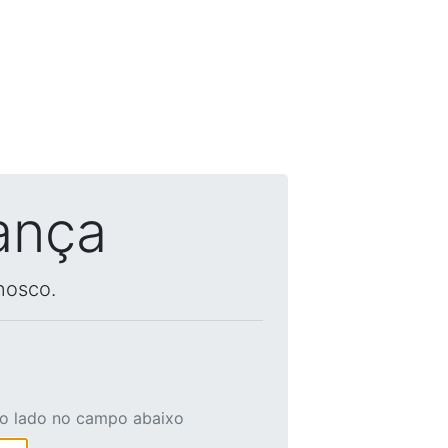
ança
nosco.
ao lado no campo abaixo