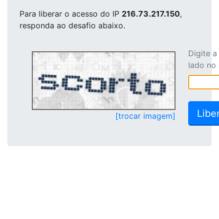
Para liberar o acesso
do IP
216.73.217.150
,
responda ao desafio abaixo.
Digite 
lado no
[trocar imagem]